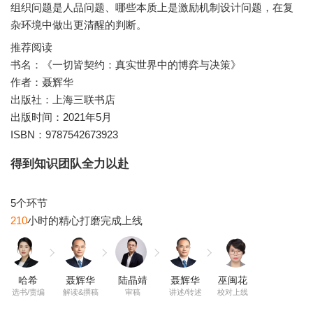
组织问题是人品问题、哪些本质上是激励机制设计问题，在复
杂环境中做出更清醒的判断。
推荐阅读
书名：《一切皆契约：真实世界中的博弈与决策》
作者：聂辉华
出版社：上海三联书店
出版时间：2021年5月
ISBN：9787542673923
得到知识团队全力以赴
210
哈希
聂辉华
陆晶靖
聂辉华
巫闽花
选书/责编
解读&撰稿
审稿
讲述/转述
校对上线