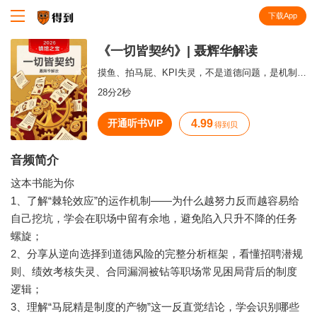
下载App
知识就在得到
《一切皆契约》| 聂辉华解读
摸鱼、拍马屁、KPI失灵，不是道德问题，是机制设计问题？
28分2秒
开通听书VIP
4.99
得到贝
音频简介
这本书能为你
1、了解“棘轮效应”的运作机制——为什么越努力反而越容易给
自己挖坑，学会在职场中留有余地，避免陷入只升不降的任务
螺旋；
2、分享从逆向选择到道德风险的完整分析框架，看懂招聘潜规
则、绩效考核失灵、合同漏洞被钻等职场常见困局背后的制度
逻辑；
3、理解“马屁精是制度的产物”这一反直觉结论，学会识别哪些