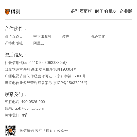
得到网页版
时间的朋友
企业版
知识就在得到
合作伙伴：
清华五道口
中信出版社
读库
湛庐文化
译林出版社
阿里云
资质信息：
社会信用代码 91110105306338805Q
出版物经营许可 新出发京批字第直190304号
广播电视节目制作经营许可证 （京）字第06006号
增值电信业务经营许可备案号 京ICP备15037205号
联系我们：
客服电话: 400-0526-000
邮箱: iget@luojilab.com
关注我们:
微信扫码 关注「得到」公众号