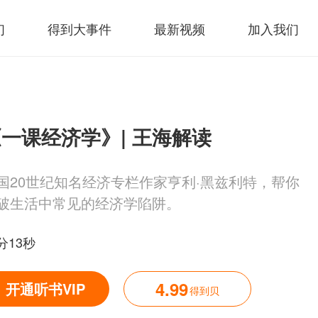
们
得到大事件
最新视频
加入我们
一课经济学》| 王海解读
国20世纪知名经济专栏作家亨利·黑兹利特，帮你
破生活中常见的经济学陷阱。
分13秒
4.99
开通听书VIP
得到贝