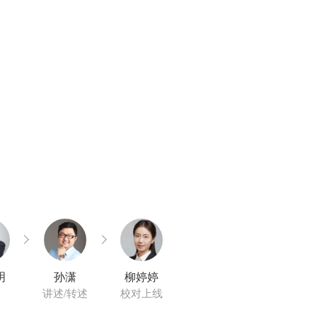
明
孙潇
柳婷婷
讲述/转述
校对上线