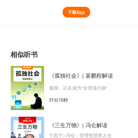
下载App
相似听书
《孤独社会》| 裴鹏程解读
孤独，正在成为“全球流行病”
31分10秒
《三生万物》| 冯仑解读
宁高宁×冯仑：管理智慧和人生