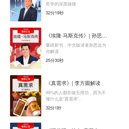
哲学的深度碰撞
32分19秒
《埃隆·马斯克传》| 孙思远解读
重磅新书，中文版译者孙思远为
你解读
25分30秒
《真需求》| 李方圆解读
99%的人都在做无用功，因为不
懂什么是“真需求”。
32分1秒