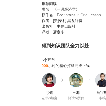
推荐阅读
书名：《一课经济学》
原作名：Economics in One Lesson
作者：[美]亨利·黑兹利特
出版社：中信出版社
译者：蒲定东
得到知识团队全力以赴
209
弓健
王海
鹿宇
选书/责编
解读&撰稿
审稿