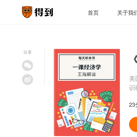
首页
关于我
分享
《
美
识
23