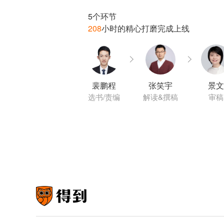
208
裴鹏程
张笑宇
景文
选书/责编
解读&撰稿
审稿