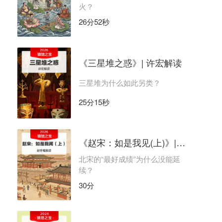
火？
26分52秒
《三星堆之惑》| 许宏解读
三星堆为什么如此另类？
25分15秒
《赵宋：如是我见(上)》| 赵冬梅解读
北宋的“最好成绩”为什么没能延
续？
30分