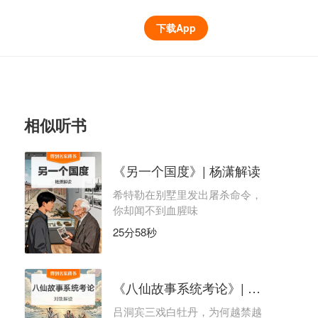
下载App
相似听书
《另一个国度》| 杨潇解读
希特勒在别墅里发出屠杀命令，
你却闻不到血腥味
25分58秒
《八仙故事系统考论》| 刘勃解读
吕洞宾三戏白牡丹，为何越禁越