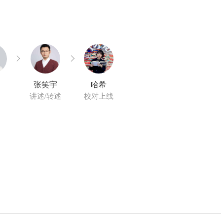
张笑宇
哈希
讲述/转述
校对上线