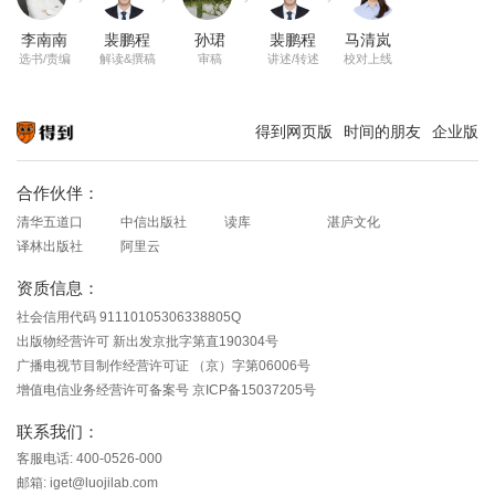
李南南
裴鹏程
孙珺
裴鹏程
马清岚
选书/责编
解读&撰稿
审稿
讲述/转述
校对上线
得到网页版
时间的朋友
企业版
知识就在得到
合作伙伴：
清华五道口
中信出版社
读库
湛庐文化
译林出版社
阿里云
资质信息：
社会信用代码 91110105306338805Q
出版物经营许可 新出发京批字第直190304号
广播电视节目制作经营许可证 （京）字第06006号
增值电信业务经营许可备案号 京ICP备15037205号
联系我们：
客服电话: 400-0526-000
邮箱: iget@luojilab.com