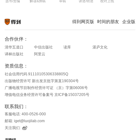
选书/责编
解读&撰稿
审稿
讲述/转述
校对上线
得到网页版
时间的朋友
企业版
知识就在得到
合作伙伴：
清华五道口
中信出版社
读库
湛庐文化
译林出版社
阿里云
资质信息：
社会信用代码 91110105306338805Q
出版物经营许可 新出发京批字第直190304号
广播电视节目制作经营许可证 （京）字第06006号
增值电信业务经营许可备案号 京ICP备15037205号
联系我们：
客服电话: 400-0526-000
邮箱: iget@luojilab.com
关注我们: