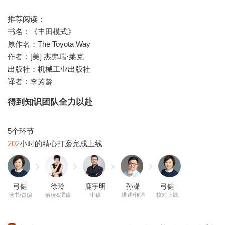
推荐阅读：
书名：《丰田模式》
原作名：The Toyota Way
作者：[美] 杰弗瑞·莱克
出版社：机械工业出版社
得到知识团队全力以赴
202
弓健
徐玲
鹿宇明
孙潇
弓健
选书/责编
解读&撰稿
审稿
讲述/转述
校对上线