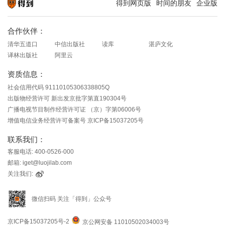
得到网页版
时间的朋友
企业版
知识就在得到
合作伙伴：
清华五道口
中信出版社
读库
湛庐文化
译林出版社
阿里云
资质信息：
社会信用代码 91110105306338805Q
出版物经营许可 新出发京批字第直190304号
广播电视节目制作经营许可证 （京）字第06006号
增值电信业务经营许可备案号 京ICP备15037205号
联系我们：
客服电话: 400-0526-000
邮箱: iget@luojilab.com
关注我们:
微信扫码 关注「得到」公众号
京ICP备15037205号-2
京公网安备 11010502034003号