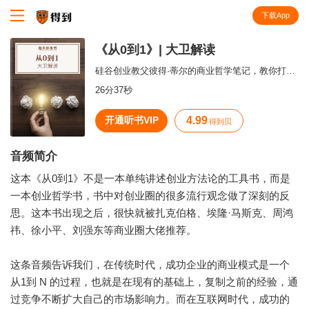
下载App
知识就在得到
《从0到1》| 大卫解读
硅谷创业教父彼得·蒂尔的商业哲学笔记，教你打造垄断企业，实现从0到1的跨越。
26分37秒
开通听书VIP
4.99
得到贝
音频简介
这本《从0到1》不是一本单纯讲述创业方法论的工具书，而是
一本创业哲学书，书中对创业圈的很多流行观念做了深刻的反
思。这本书出现之后，很快就被扎克伯格、埃隆·马斯克、周鸿
祎、徐小平、刘强东等商业圈大佬推荐。
这条音频告诉我们，在传统时代，成功企业的商业模式是一个
从1到 N 的过程，也就是在现有的基础上，复制之前的经验，通
过竞争不断扩大自己的市场影响力。而在互联网时代，成功的