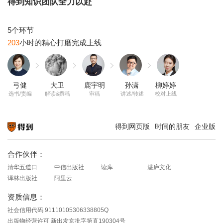
得到知识团队全力以赴
203
弓健
大卫
鹿宇明
孙潇
柳婷婷
选书/责编
解读&撰稿
审稿
讲述/转述
校对上线
得到网页版
时间的朋友
企业版
知识就在得到
合作伙伴：
清华五道口
中信出版社
读库
湛庐文化
译林出版社
阿里云
资质信息：
社会信用代码 91110105306338805Q
出版物经营许可 新出发京批字第直190304号