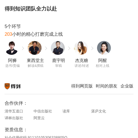
得到知识团队全力以赴
203
阿狮
東西堂主
鹿宇明
杰克糖
阿醒
选书/责编
解读&撰稿
审稿
讲述/转述
校对上线
得到网页版
时间的朋友
企业版
知识就在得到
合作伙伴：
清华五道口
中信出版社
读库
湛庐文化
译林出版社
阿里云
资质信息：
社会信用代码 91110105306338805Q