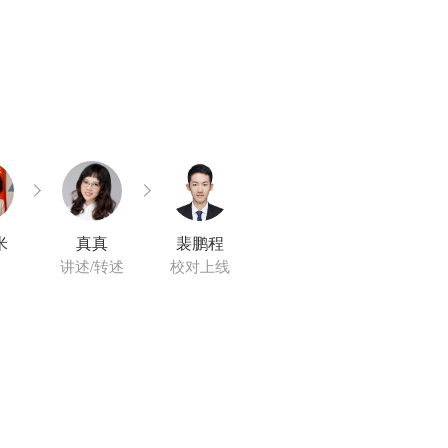
米
真真
裴鹏程
讲述/转述
校对上线