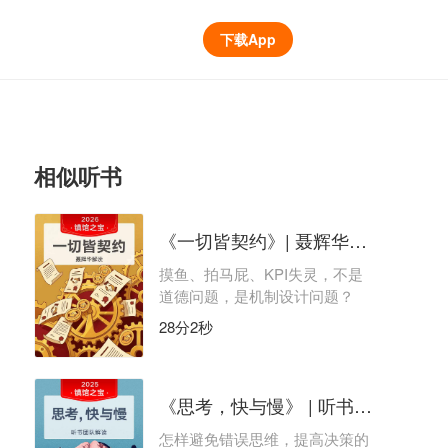
下载App
相似听书
《一切皆契约》| 聂辉华解读
摸鱼、拍马屁、KPI失灵，不是
道德问题，是机制设计问题？
28分2秒
《思考，快与慢》 | 听书团队解读
怎样避免错误思维，提高决策的