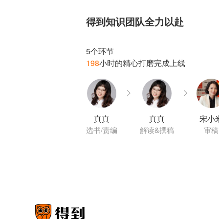
得到知识团队全力以赴
198
真真
真真
宋小
选书/责编
解读&撰稿
审稿