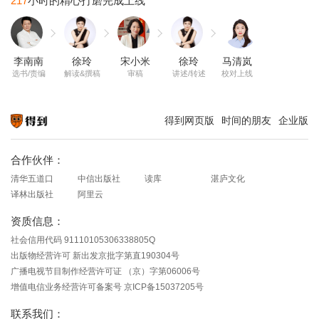
217
李南南
徐玲
宋小米
徐玲
马清岚
选书/责编
解读&撰稿
审稿
讲述/转述
校对上线
得到网页版
时间的朋友
企业版
知识就在得到
合作伙伴：
清华五道口
中信出版社
读库
湛庐文化
译林出版社
阿里云
资质信息：
社会信用代码 91110105306338805Q
出版物经营许可 新出发京批字第直190304号
广播电视节目制作经营许可证 （京）字第06006号
增值电信业务经营许可备案号 京ICP备15037205号
联系我们：