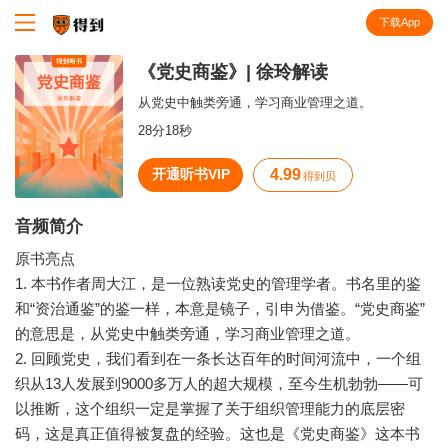
下载App
知识就在得到
《党史商鉴》| 徐玲解读
从党史中触类旁通，学习商业管理之道。
28分18秒
开通听书VIP
4.99
得到贝
音频简介
原书亮点
1. 本书作者周大江，是一位熟读党史的管理学者。书名里的鉴
和“资治通鉴”的鉴一样，本意是镜子，引申为借鉴。“党史商鉴”
的意思是，从党史中触类旁通，学习商业管理之道。
2. 回顾党史，我们看到在一条长达百年的时间河流中，一个组
织从13人发展到9000多万人的超大规模，至今生机勃勃——可
以推断，这个组织一定是掌握了关于组织管理能力的底层密
码，这是真正值得被复盘的经验。这也是《党史商鉴》这本书