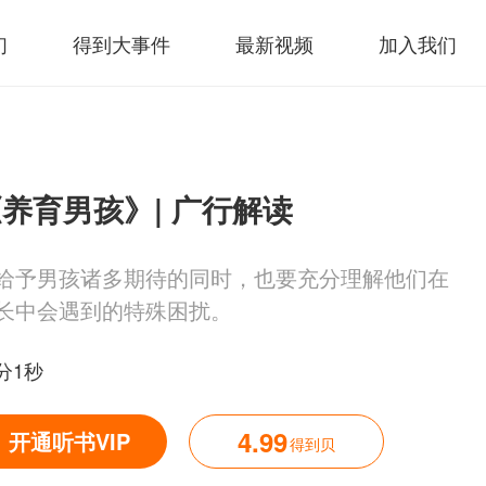
们
得到大事件
最新视频
加入我们
养育男孩》| 广行解读
给予男孩诸多期待的同时，也要充分理解他们在
长中会遇到的特殊困扰。
7分1秒
4.99
开通听书VIP
得到贝