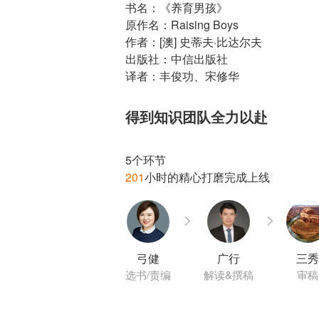
书名：《养育男孩》
原作名：Raising Boys
作者：[澳] 史蒂夫·比达尔夫
出版社：中信出版社
译者：丰俊功、宋修华
得到知识团队全力以赴
201
弓健
广行
三秀
选书/责编
解读&撰稿
审稿