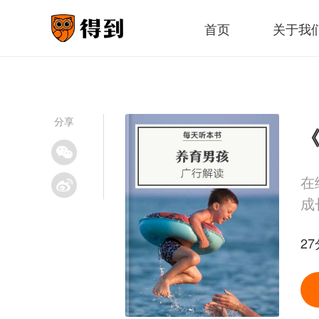
首页
关于我
分享
《
在
成
2