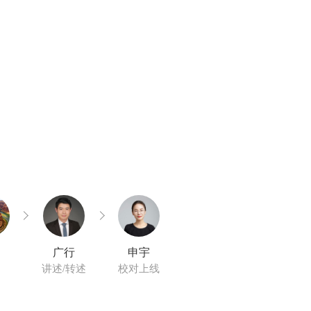
广行
申宇
讲述/转述
校对上线