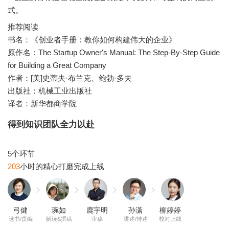
推荐阅读
书名：《创业者手册：教你如何构建伟大的企业》
原作名：The Startup Owner's Manual: The Step-By-Step Guide
for Building a Great Company
作者：[美]史蒂夫·布兰克、鲍勃·多夫
出版社：机械工业出版社
译者：新华都商学院
得到知识团队全力以赴
203
弓健
琬如
鹿宇明
孙潇
柳婷婷
选书/责编
解读&撰稿
审稿
讲述/转述
校对上线