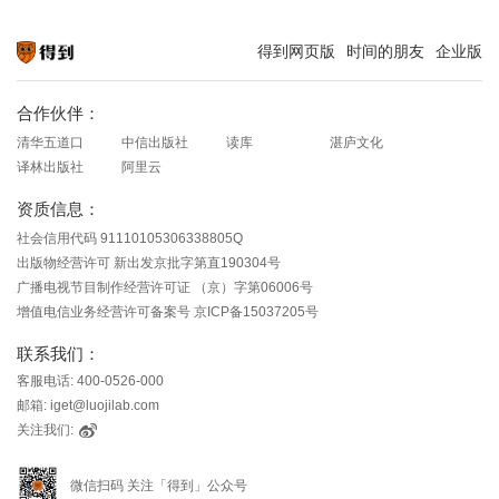
得到网页版
时间的朋友
企业版
知识就在得到
合作伙伴：
清华五道口
中信出版社
读库
湛庐文化
译林出版社
阿里云
资质信息：
社会信用代码 91110105306338805Q
出版物经营许可 新出发京批字第直190304号
广播电视节目制作经营许可证 （京）字第06006号
增值电信业务经营许可备案号 京ICP备15037205号
联系我们：
客服电话: 400-0526-000
邮箱: iget@luojilab.com
关注我们:
微信扫码 关注「得到」公众号