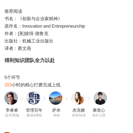
推荐阅读
书名：《创新与企业家精神》
原作名：Innovation and Entrepreneurship
作者：[美]彼得·德鲁克
出版社：机械工业出版社
译者：蔡文燕
得到知识团队全力以赴
203
李睿睿
管理百年
萨米
杰克糖
康觉心
选书/责编
解读&撰稿
审稿
讲述/转述
校对上线