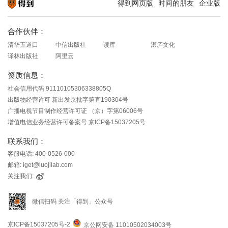
得到网页版
时间的朋友
企业版
知识就在得到
合作伙伴：
清华五道口
中信出版社
读库
湛庐文化
译林出版社
阿里云
资质信息：
社会信用代码 91110105306338805Q
出版物经营许可 新出发京批字第直190304号
广播电视节目制作经营许可证 （京）字第06006号
增值电信业务经营许可备案号 京ICP备15037205号
联系我们：
客服电话: 400-0526-000
邮箱: iget@luojilab.com
关注我们:
微信扫码 关注「得到」公众号
京ICP备15037205号-2
京公网安备 11010502034003号