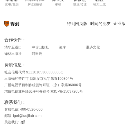
选书/责编
解读&撰稿
审稿
讲述/转述
校对上线
得到网页版
时间的朋友
企业版
知识就在得到
合作伙伴：
清华五道口
中信出版社
读库
湛庐文化
译林出版社
阿里云
资质信息：
社会信用代码 91110105306338805Q
出版物经营许可 新出发京批字第直190304号
广播电视节目制作经营许可证 （京）字第06006号
增值电信业务经营许可备案号 京ICP备15037205号
联系我们：
客服电话: 400-0526-000
邮箱: iget@luojilab.com
关注我们: