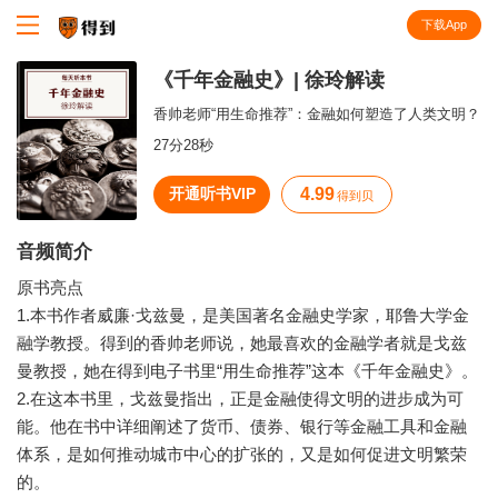
下载App
知识就在得到
《千年金融史》| 徐玲解读
香帅老师“用生命推荐”：金融如何塑造了人类文明？
27分28秒
开通听书VIP
4.99
得到贝
音频简介
原书亮点
1.本书作者威廉·戈兹曼，是美国著名金融史学家，耶鲁大学金
融学教授。得到的香帅老师说，她最喜欢的金融学者就是戈兹
曼教授，她在得到电子书里“用生命推荐”这本《千年金融史》。
2.在这本书里，戈兹曼指出，正是金融使得文明的进步成为可
能。他在书中详细阐述了货币、债券、银行等金融工具和金融
体系，是如何推动城市中心的扩张的，又是如何促进文明繁荣
的。