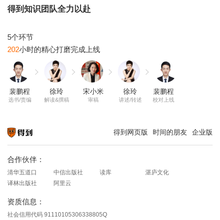
得到知识团队全力以赴
202
裴鹏程
徐玲
宋小米
徐玲
裴鹏程
选书/责编
解读&撰稿
审稿
讲述/转述
校对上线
得到网页版
时间的朋友
企业版
知识就在得到
合作伙伴：
清华五道口
中信出版社
读库
湛庐文化
译林出版社
阿里云
资质信息：
社会信用代码 91110105306338805Q