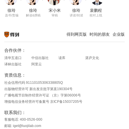
徐玲
徐玲
宋小米
徐玲
裴鹏程
选书/责编
解读&撰稿
审稿
讲述/转述
校对上线
得到网页版
时间的朋友
企业版
知识就在得到
合作伙伴：
清华五道口
中信出版社
读库
湛庐文化
译林出版社
阿里云
资质信息：
社会信用代码 91110105306338805Q
出版物经营许可 新出发京批字第直190304号
广播电视节目制作经营许可证 （京）字第06006号
增值电信业务经营许可备案号 京ICP备15037205号
联系我们：
客服电话: 400-0526-000
邮箱: iget@luojilab.com