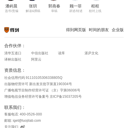
潘屿晨
张玥
郭燕春
顾一菲
程程
选书/责编
解读&撰稿
审稿
讲述/转述
校对上线
得到网页版
时间的朋友
企业版
知识就在得到
合作伙伴：
清华五道口
中信出版社
读库
湛庐文化
译林出版社
阿里云
资质信息：
社会信用代码 91110105306338805Q
出版物经营许可 新出发京批字第直190304号
广播电视节目制作经营许可证 （京）字第06006号
增值电信业务经营许可备案号 京ICP备15037205号
联系我们：
客服电话: 400-0526-000
邮箱: iget@luojilab.com
关注我们: