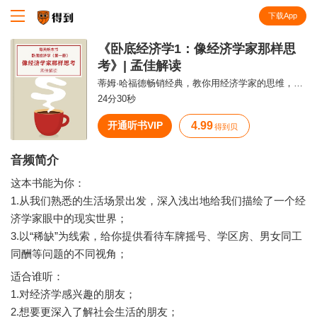
下载App
知识就在得到
《卧底经济学1：像经济学家那样思
考》| 孟佳解读
蒂姆·哈福德畅销经典，教你用经济学家的思维，洞察和侦破一切现实生活的真相。
24分30秒
开通听书VIP
4.99
得到贝
音频简介
这本书能为你：
1.从我们熟悉的生活场景出发，深入浅出地给我们描绘了一个经
济学家眼中的现实世界；
3.以“稀缺”为线索，给你提供看待车牌摇号、学区房、男女同工
适合谁听：
1.对经济学感兴趣的朋友；