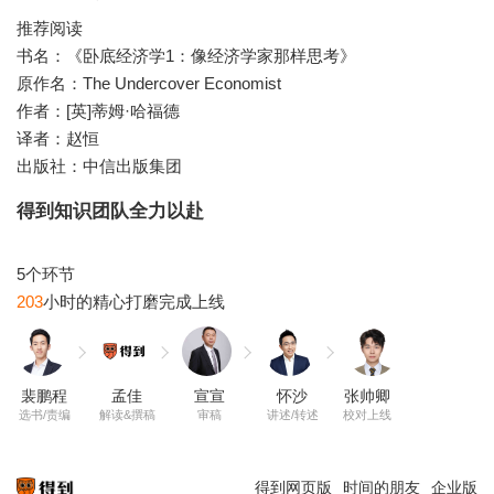
推荐阅读
书名：《卧底经济学1：像经济学家那样思考》
原作名：The Undercover Economist
作者：[英]蒂姆·哈福德
译者：赵恒
出版社：中信出版集团
得到知识团队全力以赴
203
裴鹏程
孟佳
宣宣
怀沙
张帅卿
选书/责编
解读&撰稿
审稿
讲述/转述
校对上线
得到网页版
时间的朋友
企业版