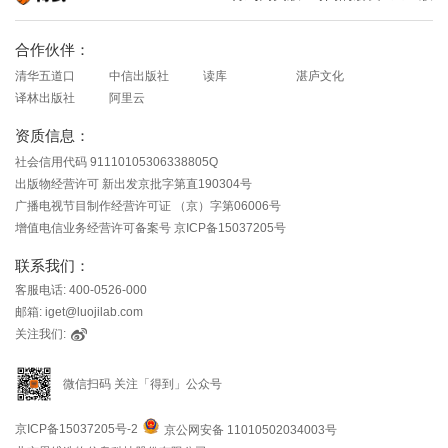
知识就在得到
合作伙伴：
清华五道口
中信出版社
读库
湛庐文化
译林出版社
阿里云
资质信息：
社会信用代码 91110105306338805Q
出版物经营许可 新出发京批字第直190304号
广播电视节目制作经营许可证 （京）字第06006号
增值电信业务经营许可备案号 京ICP备15037205号
联系我们：
客服电话: 400-0526-000
邮箱: iget@luojilab.com
关注我们:
微信扫码 关注「得到」公众号
京ICP备15037205号-2
京公网安备 11010502034003号