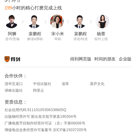
199
阿狮
裴鹏程
宋小米
裴鹏程
杨蕾
选书/责编
解读&撰稿
审稿
讲述/转述
校对上线
得到网页版
时间的朋友
企业版
知识就在得到
合作伙伴：
清华五道口
中信出版社
读库
湛庐文化
译林出版社
阿里云
资质信息：
社会信用代码 91110105306338805Q
出版物经营许可 新出发京批字第直190304号
广播电视节目制作经营许可证 （京）字第06006号
增值电信业务经营许可备案号 京ICP备15037205号