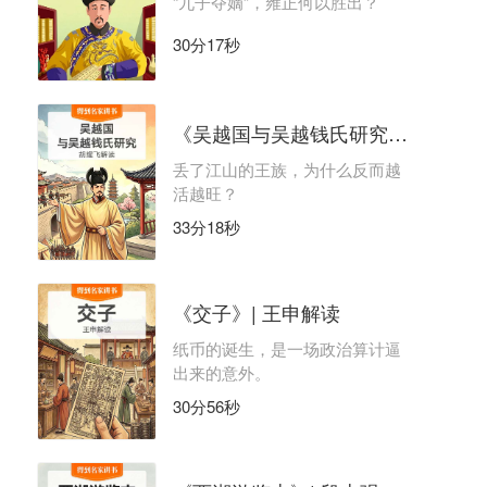
“九子夺嫡”，雍正何以胜出？
30分17秒
《吴越国与吴越钱氏研究》| 胡耀飞解读
丢了江山的王族，为什么反而越
活越旺？
33分18秒
《交子》| 王申解读
纸币的诞生，是一场政治算计逼
出来的意外。
30分56秒