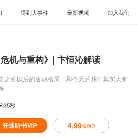
们
得到大事件
最新视频
加入我们
危机与重构》| 卞恒沁解读
史之乱以后的唐朝格局，和今天的我们其实大有
系
分35秒
4.99
开通听书VIP
得到贝