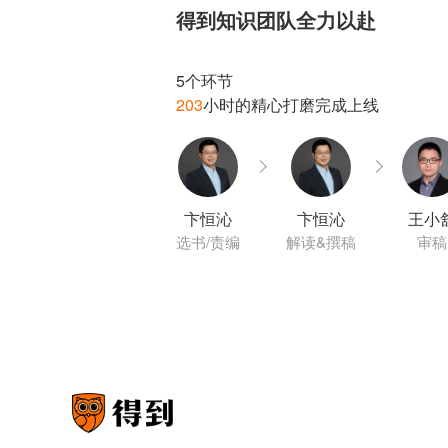
得到知识团队全力以赴
203
卞恒沁
卞恒沁
王小
选书/责编
解读&撰稿
审稿