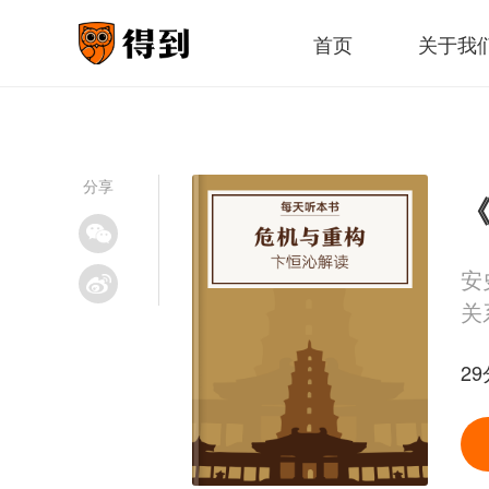
首页
关于我
分享
《
安
关
29