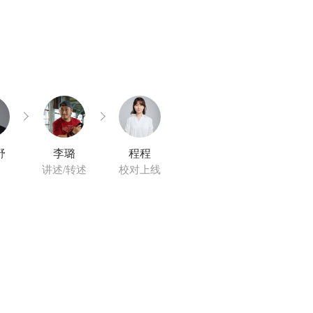
舒
李璐
程程
讲述/转述
校对上线