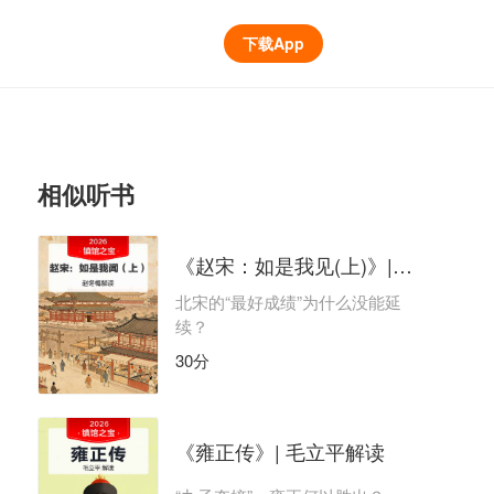
下载App
相似听书
《赵宋：如是我见(上)》| 赵冬梅解读
北宋的“最好成绩”为什么没能延
续？
30分
《雍正传》| 毛立平解读