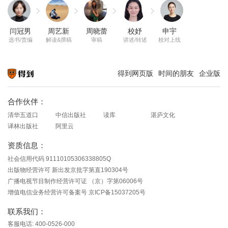
闫冠男
周艺新
周晓蕾
校妤
申宇
选书/责编
解读&撰稿
审稿
讲述/转述
校对上线
得到网页版
时间的朋友
企业版
知识就在得到
合作伙伴：
清华五道口
中信出版社
读库
湛庐文化
译林出版社
阿里云
资质信息：
社会信用代码 91110105306338805Q
出版物经营许可 新出发京批字第直190304号
广播电视节目制作经营许可证 （京）字第06006号
增值电信业务经营许可备案号 京ICP备15037205号
联系我们：
客服电话: 400-0526-000