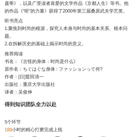
庞蒂》，以及广受读者喜爱的文学作品《京都人生》等书。他
听书亮点
1.聚焦到时尚的根源，探究人本身与时尚的基本关系、根本问
题。
推荐阅读
书名：《古怪的身体：时尚是什么》
原作名：ちぐはぐな身体 : ファッションって何?
作者：[日]鹫田清一
出版社：重庆大学出版社
译者：吴俊伸
得到知识团队全力以赴
188