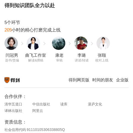
得到知识团队全力以赴
209
闫冠男
曲飞工作室
康老
李璐
张颐
选书/责编
解读&撰稿
审稿
讲述/转述
校对上线
得到网页版
时间的朋友
企业版
知识就在得到
合作伙伴：
清华五道口
中信出版社
读库
湛庐文化
译林出版社
阿里云
资质信息：
社会信用代码 91110105306338805Q