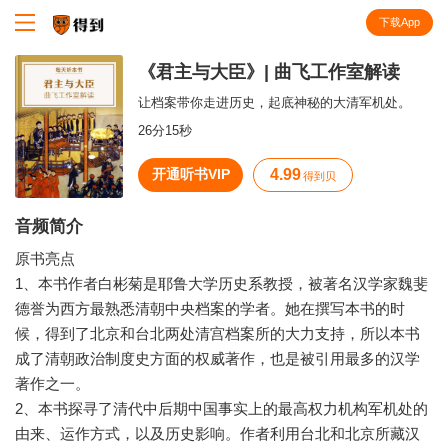
下载App
知识就在得到
《君主与大臣》| 曲飞工作室解读
让档案带你走进历史，起底神秘的大清军机处。
26分15秒
开通听书VIP
4.99
得到贝
音频简介
原书亮点
1、本书作者白彬菊是耶鲁大学历史系教授，被著名汉学家魏斐
德誉为西方最熟悉清朝中央档案的学者。她在撰写本书的时
候，得到了北京和台北两处清宫档案所的大力支持，所以本书
成了清朝政治制度史方面的权威著作，也是被引用最多的汉学
著作之一。
2、本书探寻了清代中后期中国事实上的最高权力机构军机处的
由来、运作方式，以及历史影响。作者利用台北和北京所藏汉