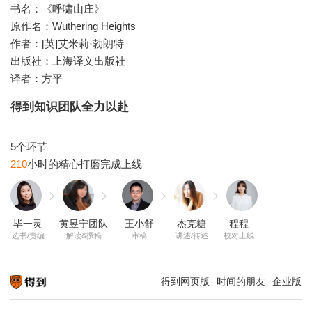
书名：《呼啸山庄》
原作名：Wuthering Heights
作者：[英]艾米莉·勃朗特
出版社：上海译文出版社
译者：方平
得到知识团队全力以赴
210
毕一灵
黄昱宁团队
王小舒
杰克糖
程程
选书/责编
解读&撰稿
审稿
讲述/转述
校对上线
得到网页版
时间的朋友
企业版
知识就在得到