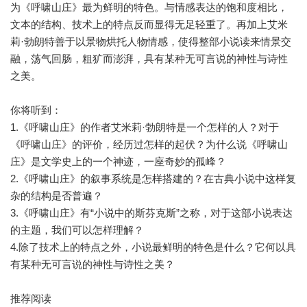
为《呼啸山庄》最为鲜明的特色。与情感表达的饱和度相比，
文本的结构、技术上的特点反而显得无足轻重了。再加上艾米
莉·勃朗特善于以景物烘托人物情感，使得整部小说读来情景交
融，荡气回肠，粗犷而澎湃，具有某种无可言说的神性与诗性
之美。
你将听到：
1.《呼啸山庄》的作者艾米莉·勃朗特是一个怎样的人？对于
《呼啸山庄》的评价，经历过怎样的起伏？为什么说《呼啸山
庄》是文学史上的一个神迹，一座奇妙的孤峰？
2.《呼啸山庄》的叙事系统是怎样搭建的？在古典小说中这样复
杂的结构是否普遍？
3.《呼啸山庄》有“小说中的斯芬克斯”之称，对于这部小说表达
的主题，我们可以怎样理解？
4.除了技术上的特点之外，小说最鲜明的特色是什么？它何以具
有某种无可言说的神性与诗性之美？
推荐阅读