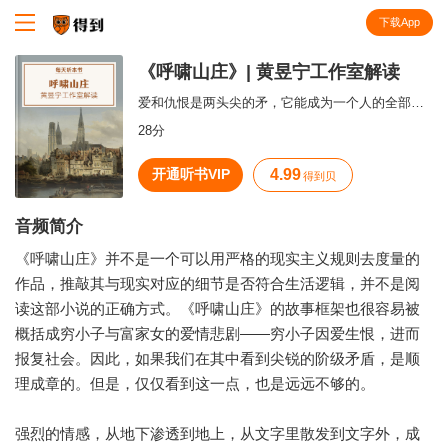
下载App
知识就在得到
《呼啸山庄》| 黄昱宁工作室解读
爱和仇恨是两头尖的矛，它能成为一个人的全部动力，也可能是点燃仇恨的火把。
28分
开通听书VIP
4.99
得到贝
音频简介
《呼啸山庄》并不是一个可以用严格的现实主义规则去度量的
作品，推敲其与现实对应的细节是否符合生活逻辑，并不是阅
读这部小说的正确方式。《呼啸山庄》的故事框架也很容易被
概括成穷小子与富家女的爱情悲剧——穷小子因爱生恨，进而
报复社会。因此，如果我们在其中看到尖锐的阶级矛盾，是顺
理成章的。但是，仅仅看到这一点，也是远远不够的。
强烈的情感，从地下渗透到地上，从文字里散发到文字外，成