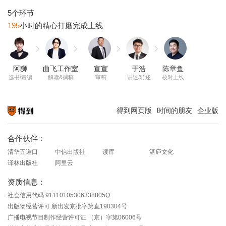
195
阿狮
曲飞工作室
宣宣
于浩
陈章鱼
选书/责编
解读&撰稿
审稿
讲述/转述
校对上线
得到网页版
时间的朋友
企业版
知识就在得到
合作伙伴：
清华五道口
中信出版社
读库
湛庐文化
译林出版社
阿里云
资质信息：
社会信用代码 91110105306338805Q
出版物经营许可 新出发京批字第直190304号
广播电视节目制作经营许可证 （京）字第06006号