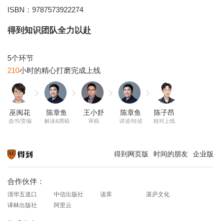
ISBN：9787573922274
得到知识团队全力以赴
210
巫闽花
陈章鱼
王小舒
陈章鱼
陈子昂
选书/责编
解读&撰稿
审稿
讲述/转述
校对上线
得到网页版
时间的朋友
企业版
知识就在得到
合作伙伴：
清华五道口
中信出版社
读库
湛庐文化
译林出版社
阿里云