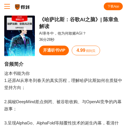
下载App
知识就在得到
《哈萨比斯：谷歌AI之脑》| 陈章鱼
解读
AI寒冬中，他为何敢赌AGI？
36分28秒
开通听书VIP
4.99
得到贝
音频简介
这本书能为你
1.还原AI从寒冬到春天的真实历程，理解哈萨比斯如何在质疑中
坚持方向；
2.揭秘DeepMind差点倒闭、被谷歌收购、与OpenAI竞争的内幕
故事；
3.呈现AlphaGo、AlphaFold等颠覆性技术的诞生内幕，看清什