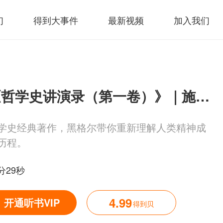
们
得到大事件
最新视频
加入我们
《哲学史讲演录（第一卷）》｜施展工作室解读
学史经典著作，黑格尔带你重新理解人类精神成
历程。
分29秒
4.99
开通听书VIP
得到贝