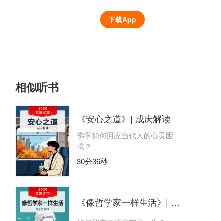
下载App
相似听书
《安心之道》| 成庆解读
佛学如何回应当代人的心灵困
境？
30分36秒
《像哲学家一样生活》| 陈子昂解读