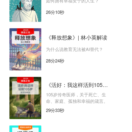
如何拥有幸福安宁的人生？
26分10秒
《释放想象》| 林小英解读
为什么说教育无法被AI替代？
28分24秒
《活好：我这样活到105岁》| 徐学勤解读
105岁传奇医师，关于死亡、生
命、家庭、孤独和幸福的箴言。
29分33秒