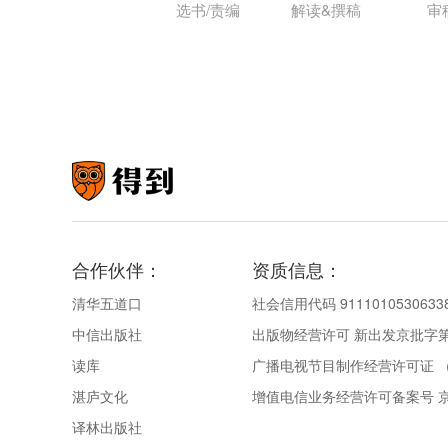
选书/责编
解读&撰稿
审
合作伙伴：
资质信息：
清华五道口
社会信用代码 9111010530633
中信出版社
出版物经营许可 新出发京批字第直
读库
广播电视节目制作经营许可证 （
湛庐文化
增值电信业务经营许可备案号 京IC
译林出版社