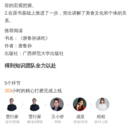
容的宏观把握。
2.在原书基础上推进了一步，突出讲解了美食文化和个体的关
推荐阅读
书名：《唐鲁孙谈吃》
作者：唐鲁孙
出版社：广西师范大学出版社
得到知识团队全力以赴
203
贾行家
贾行家
王小舒
成亚
程程
选书/责编
解读&撰稿
审稿
讲述/转述
校对上线