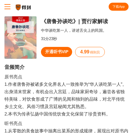
下载App
知识就在得到
《唐鲁孙谈吃》| 贾行家解读
中华谈吃第一人，讲述舌尖上的民国。
31分23秒
开通听书VIP
4.99
得到贝
音频简介
原书亮点
1.作者唐鲁孙被诸多文化界名人一致推举为“华人谈吃第一人”。
出身清末世家，有机会出入宫廷，品味家厨奇珍，遍尝各省独
特美味，对饮食形成了广博的见闻和独到的品味，对北平传统
乡土文化、风俗习惯及宫廷秘闻尤其熟悉。
听书亮点
1.从零散的美食故事中抽离出菜系的形成规律，展现出对原书内