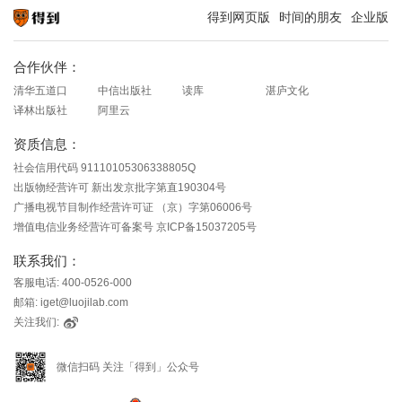
得到网页版
时间的朋友
企业版
知识就在得到
合作伙伴：
清华五道口
中信出版社
读库
湛庐文化
译林出版社
阿里云
资质信息：
社会信用代码 91110105306338805Q
出版物经营许可 新出发京批字第直190304号
广播电视节目制作经营许可证 （京）字第06006号
增值电信业务经营许可备案号 京ICP备15037205号
联系我们：
客服电话: 400-0526-000
邮箱: iget@luojilab.com
关注我们:
微信扫码 关注「得到」公众号