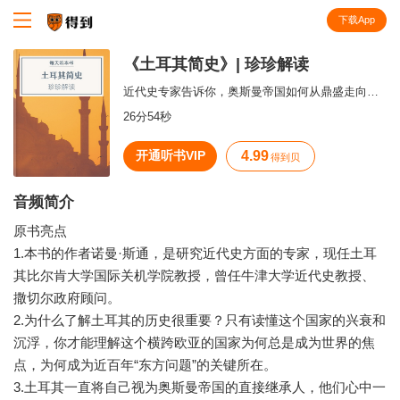
下载App
知识就在得到
《土耳其简史》| 珍珍解读
近代史专家告诉你，奥斯曼帝国如何从鼎盛走向衰亡，土耳其如何在其基础上诞生。
26分54秒
开通听书VIP
4.99
得到贝
音频简介
原书亮点
1.本书的作者诺曼·斯通，是研究近代史方面的专家，现任土耳
其比尔肯大学国际关机学院教授，曾任牛津大学近代史教授、
撒切尔政府顾问。
2.为什么了解土耳其的历史很重要？只有读懂这个国家的兴衰和
沉浮，你才能理解这个横跨欧亚的国家为何总是成为世界的焦
点，为何成为近百年“东方问题”的关键所在。
3.土耳其一直将自己视为奥斯曼帝国的直接继承人，他们心中一