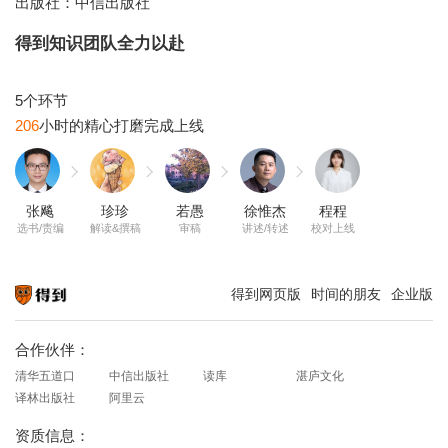
出版社：中信出版社
得到知识团队全力以赴
206
张飚
珍珍
若愚
徐惟杰
程程
选书/责编
解读&撰稿
审稿
讲述/转述
校对上线
得到网页版
时间的朋友
企业版
知识就在得到
合作伙伴：
清华五道口
中信出版社
读库
湛庐文化
译林出版社
阿里云
资质信息：