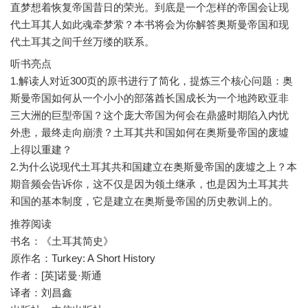
直梦想着恢复帝国昔日的荣光。到底是一个怎样的帝国会让现
代土耳其人如此魂牵梦萦？本书将会为你解答奥斯曼帝国和现
听书亮点
1.解读人对近300页的原书进行了简化，提炼三个核心问题：奥
斯曼帝国如何从一个小小的部落酋长国成长为一个地跨欧亚非
三大洲的巨型帝国？这个庞大帝国为何会在鼎盛时期陷入内忧
外患，最终走向崩溃？土耳其共和国如何在奥斯曼帝国的废墟
上得以重建？
2.为什么说现代土耳其共和国建立在奥斯曼帝国的废墟之上？本
期音频会告诉你，这不仅是因为领土继承，也是因为土耳其共
推荐阅读
书名：《土耳其简史》
原作名：Turkey: A Short History
作者：[英]诺曼·斯通
译者：刘昌鑫