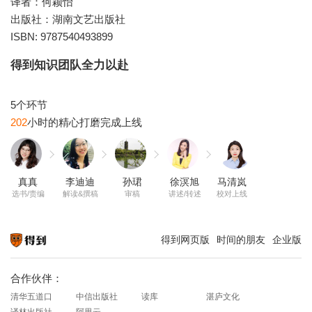
译者：何颖怡
出版社：湖南文艺出版社
ISBN: 9787540493899
得到知识团队全力以赴
202
真真
李迪迪
孙珺
徐溟旭
马清岚
选书/责编
解读&撰稿
审稿
讲述/转述
校对上线
得到网页版
时间的朋友
企业版
知识就在得到
合作伙伴：
清华五道口
中信出版社
读库
湛庐文化