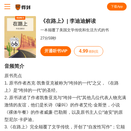
下载App
知识就在得到
《在路上》| 李迪迪解读
一本颠覆了美国文学传统和生活方式的书
27分59秒
开通听书VIP
4.99
得到贝
音频简介
原书亮点
1. 原书作者杰克·凯鲁亚克被称为“垮掉的一代”之父，《在路
上》是“垮掉的一代”的圣经。
2. 原书讲述了作者凯鲁亚克与“垮掉一代”其他几位代表人物充满
激情的友谊，他们是长诗《嚎叫》的作者艾伦·金斯堡，小说
《裸体午餐》的作者威廉·巴勒斯，以及原书主人公“迪安”的原
型尼尔·卡萨迪。
3.《在路上》完全颠覆了文学传统，开创了“自发性写作”；它颠