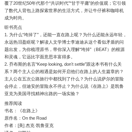
覆了20世纪50年代那个“共识时代”“甘于平庸”的价值观；它引领
了数代人背包上路探索世界的生活方式，并让牛仔裤和咖啡机
听书亮点
1. 为什么“垮掉了”，还能一直在路上呢？为什么还能永远年轻，
永远热泪盈眶呢？解读人文学博士李迪迪从这个看似矛盾的问
题出发，为你梳理原书，带你深入理解“垮掉”（BEAT）的根源
和灵魂，它远比字面意思丰富得多。
2. 乔布斯的名言“Keep looking, don't settle”跟这本书有什么关
系？两个主人公的相遇是如何开启他们在路上的人生篇章的？
主人公在五次公路旅行中都找到了什么？为什么说萨尔的冒险
会停止，但迪安的冒险永不停止？为什么说《在路上》是凯鲁
推荐阅读
书名：《在路上》
原作名：On the Road
作者：[美] 杰克·凯鲁亚克