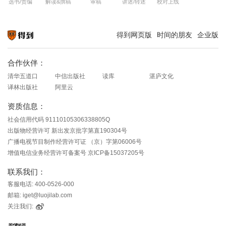
选书/责编
解读&撰稿
审稿
讲述/转述
校对上线
得到网页版
时间的朋友
企业版
知识就在得到
合作伙伴：
清华五道口
中信出版社
读库
湛庐文化
译林出版社
阿里云
资质信息：
社会信用代码 91110105306338805Q
出版物经营许可 新出发京批字第直190304号
广播电视节目制作经营许可证 （京）字第06006号
增值电信业务经营许可备案号 京ICP备15037205号
联系我们：
客服电话: 400-0526-000
邮箱: iget@luojilab.com
关注我们: