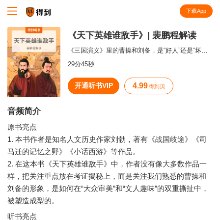
下载App
知识就在得到
《天下英雄谁敌手》| 裴鹏程解读
《三国演义》里的曹操和刘备，是“好人”还是“坏人”？
29分45秒
开通听书VIP
4.99
得到贝
音频简介
原书亮点
1. 本书作者是知名人文历史作家刘勃，著有《战国歧途》《司
马迁的记忆之野》《小话西游》等作品。
2. 在这本书《天下英雄谁敌手》中，作者没有像大多数作品一
样，把关注重点放在考证揭秘上，而是关注我们熟悉的曹操和
刘备的形象，是如何在“大众审美”和“文人趣味”的双重撕扯中，
听书亮点