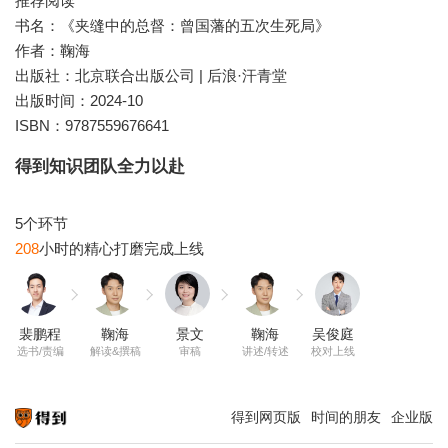
推荐阅读
书名：《夹缝中的总督：曾国藩的五次生死局》
作者：鞠海
出版社：北京联合出版公司 | 后浪·汗青堂
出版时间：2024-10
ISBN：9787559676641
得到知识团队全力以赴
208
裴鹏程
鞠海
景文
鞠海
吴俊庭
选书/责编
解读&撰稿
审稿
讲述/转述
校对上线
得到网页版
时间的朋友
企业版
知识就在得到