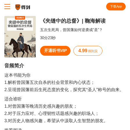
下载App
知识就在得到
《夹缝中的总督》| 鞠海解读
五次生死局，曾国藩如何逆袭成“圣”？
30分23秒
开通听书VIP
4.99
得到贝
音频简介
这本书能为你
1.解析曾国藩五次自杀的社会背景和内心状态；
适合谁听
1.对曾国藩等晚清历史感兴趣的朋友；
2.对于压力应对、心理韧性话题感兴趣的职场人；