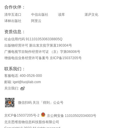
合作伙伴：
清华五道口
中信出版社
读库
湛庐文化
译林出版社
阿里云
资质信息：
社会信用代码 91110105306338805Q
出版物经营许可 新出发京批字第直190304号
广播电视节目制作经营许可证 （京）字第06006号
增值电信业务经营许可备案号 京ICP备15037205号
联系我们：
客服电话: 400-0526-000
邮箱: iget@luojilab.com
关注我们:
微信扫码 关注「得到」公众号
京ICP备15037205号-2
京公网安备 11010502034003号
北京思维造物信息科技股份有限公司