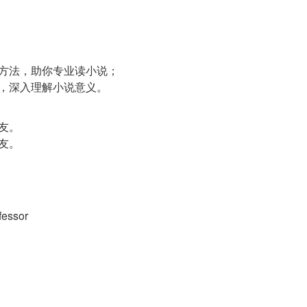
作方法，助你专业读小说；
鸣，深入理解小说意义。
友。
友。
fessor