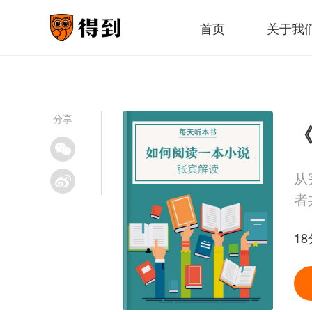
首页
关于我
分享
《
从
者
18