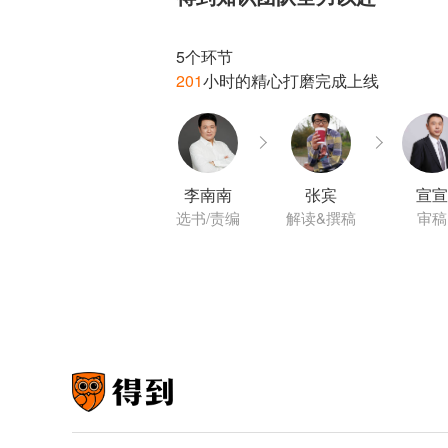
201
李南南
张宾
宣宣
选书/责编
解读&撰稿
审稿