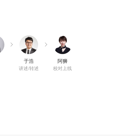
于浩
阿狮
讲述/转述
校对上线