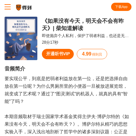
下载App
知识就在得到
《如果没有今天，明天会不会有昨
天》| 柴知道解读
即使抛弃个人私利，保护了弱者利益，也还是无法实现真正的公平。
28分17秒
开通听书VIP
4.99
得到贝
音频简介
要实现公平，到底是把弱者利益放在第一位，还是把选择自由
放在第一位呢？为什么男厕所里的小便器一旦被放进展览馆，
就变成了艺术呢？通过了“图灵测试”的机器人，就真的具有“智
能”了吗？
本期音频取材于瑞士国家学术基金奖得主伊夫·博萨尔特的《如
果没有今天，明天会不会有昨天？》。博萨尔特从精巧的思想
实验入手，深入浅出地剖析了哲学中的诸多深刻议题：公正是