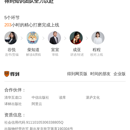
得到知识团队全力以赴
203
谷悦
柴知道
宣宣
成亚
程程
选书/责编
解读&撰稿
审稿
讲述/转述
校对上线
得到网页版
时间的朋友
企业版
知识就在得到
合作伙伴：
清华五道口
中信出版社
读库
湛庐文化
译林出版社
阿里云
资质信息：
社会信用代码 91110105306338805Q
出版物经营许可 新出发京批字第直190304号