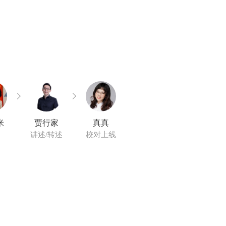
米
贾行家
真真
讲述/转述
校对上线