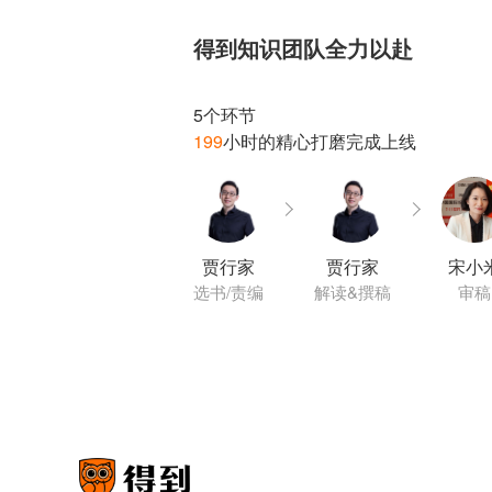
得到知识团队全力以赴
199
贾行家
贾行家
宋小
选书/责编
解读&撰稿
审稿