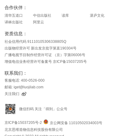
合作伙伴：
清华五道口
中信出版社
读库
湛庐文化
译林出版社
阿里云
资质信息：
社会信用代码 91110105306338805Q
出版物经营许可 新出发京批字第直190304号
广播电视节目制作经营许可证 （京）字第06006号
增值电信业务经营许可备案号 京ICP备15037205号
联系我们：
客服电话: 400-0526-000
邮箱: iget@luojilab.com
关注我们:
微信扫码 关注「得到」公众号
京ICP备15037205号-2
京公网安备 11010502034003号
北京思维造物信息科技股份有限公司