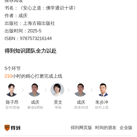
推荐阅读
书名：《安心之道：佛学通识十讲》
作者：成庆
出版社：上海古籍出版社
出版时间：2025-5
ISBN：9787573216144
得到知识团队全力以赴
210
陈子昂
成庆
景文
成庆
朱步冲
选书/责编
解读&撰稿
审稿
讲述/转述
校对上线
得到网页版
时间的朋友
企业版
知识就在得到