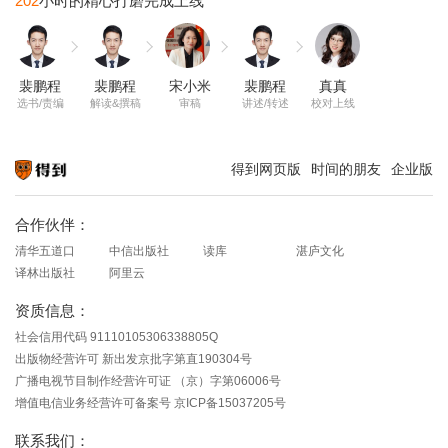
202
裴鹏程
裴鹏程
宋小米
裴鹏程
真真
选书/责编
解读&撰稿
审稿
讲述/转述
校对上线
得到网页版
时间的朋友
企业版
知识就在得到
合作伙伴：
清华五道口
中信出版社
读库
湛庐文化
译林出版社
阿里云
资质信息：
社会信用代码 91110105306338805Q
出版物经营许可 新出发京批字第直190304号
广播电视节目制作经营许可证 （京）字第06006号
增值电信业务经营许可备案号 京ICP备15037205号
联系我们：