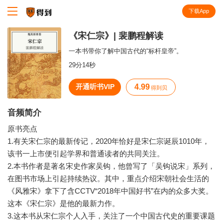
下载App
知识就在得到
《宋仁宗》| 裴鹏程解读
一本书带你了解中国古代的“标杆皇帝”。
29分14秒
开通听书VIP
4.99
得到贝
音频简介
原书亮点
1.有关宋仁宗的最新传记，2020年恰好是宋仁宗诞辰1010年，
该书一上市便引起学界和普通读者的共同关注。
2.本书作者是著名宋史作家吴钩，他曾写了「吴钩说宋」系列，
在图书市场上引起持续热议。其中，重点介绍宋朝社会生活的
《风雅宋》拿下了含CCTV“2018年中国好书”在内的众多大奖。
这本《宋仁宗》是他的最新力作。
3.这本书从宋仁宗个人入手，关注了一个中国古代史的重要课题