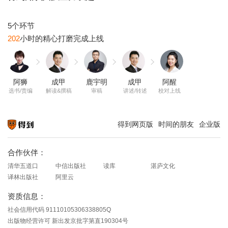
202
阿狮
成甲
鹿宇明
成甲
阿醒
选书/责编
解读&撰稿
审稿
讲述/转述
校对上线
得到网页版
时间的朋友
企业版
知识就在得到
合作伙伴：
清华五道口
中信出版社
读库
湛庐文化
译林出版社
阿里云
资质信息：
社会信用代码 91110105306338805Q
出版物经营许可 新出发京批字第直190304号