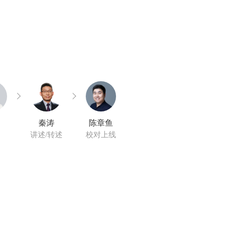
秦涛
陈章鱼
讲述/转述
校对上线