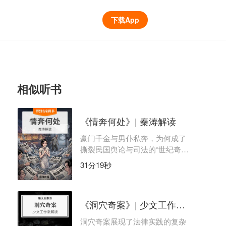
下载App
相似听书
《情奔何处》| 秦涛解读
豪门千金与男仆私奔，为何成了
撕裂民国舆论与司法的“世纪奇
案”？
31分19秒
《洞穴奇案》| 少文工作室解读
洞穴奇案展现了法律实践的复杂