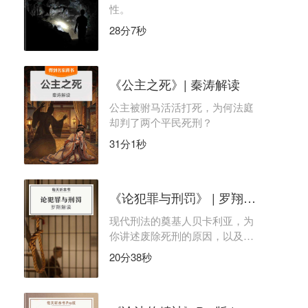
性。
28分7秒
《公主之死》| 秦涛解读
公主被驸马活活打死，为何法庭
却判了两个平民死刑？
31分1秒
《论犯罪与刑罚》 | 罗翔解读
现代刑法的奠基人贝卡利亚，为
你讲述废除死刑的原因，以及刑
法的基本框架。
20分38秒