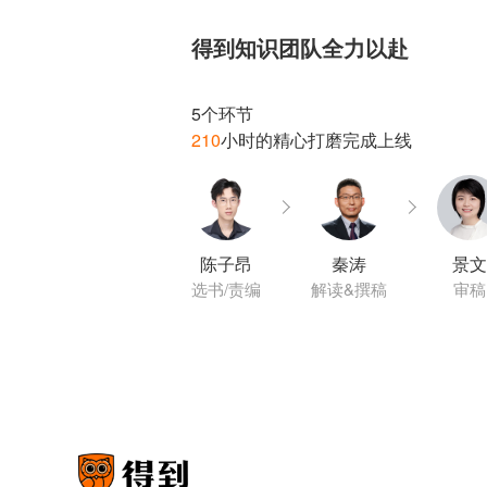
得到知识团队全力以赴
210
陈子昂
秦涛
景文
选书/责编
解读&撰稿
审稿