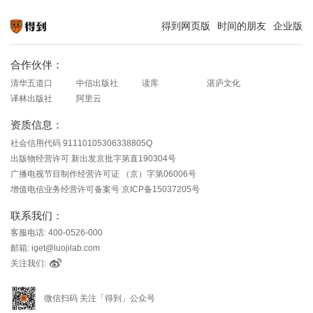
得到网页版
时间的朋友
企业版
知识就在得到
合作伙伴：
清华五道口
中信出版社
读库
湛庐文化
译林出版社
阿里云
资质信息：
社会信用代码 91110105306338805Q
出版物经营许可 新出发京批字第直190304号
广播电视节目制作经营许可证 （京）字第06006号
增值电信业务经营许可备案号 京ICP备15037205号
联系我们：
客服电话: 400-0526-000
邮箱: iget@luojilab.com
关注我们:
微信扫码 关注「得到」公众号