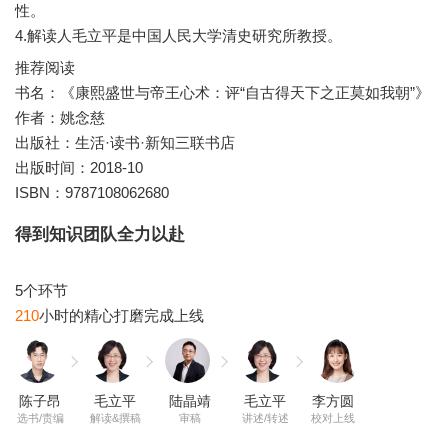
性。
4.解读人毛立平是中国人民大学清史研究所教授。
推荐阅读
书名：《康熙盛世与帝王心术：评“自古得天下之正莫如我朝”》
作者：姚念慈
出版社：生活·读书·新知三联书店
出版时间：2018-10
ISBN：9787108062680
得到知识团队全力以赴
210
陈子昂
毛立平
陆晶靖
毛立平
李方圆
选书/责编
解读&撰稿
审稿
讲述/转述
校对上线