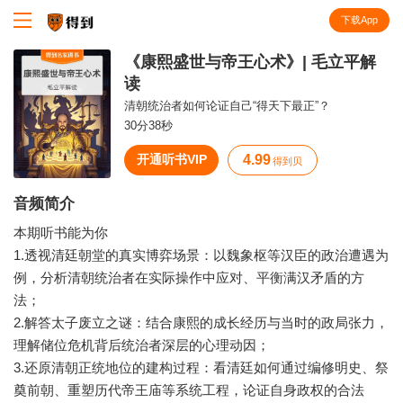
下载App
知识就在得到
《康熙盛世与帝王心术》| 毛立平解
读
清朝统治者如何论证自己“得天下最正”？
30分38秒
开通听书VIP
4.99
得到贝
音频简介
本期听书能为你
1.透视清廷朝堂的真实博弈场景：以魏象枢等汉臣的政治遭遇为
例，分析清朝统治者在实际操作中应对、平衡满汉矛盾的方
法；
2.解答太子废立之谜：结合康熙的成长经历与当时的政局张力，
理解储位危机背后统治者深层的心理动因；
3.还原清朝正统地位的建构过程：看清廷如何通过编修明史、祭
奠前朝、重塑历代帝王庙等系统工程，论证自身政权的合法