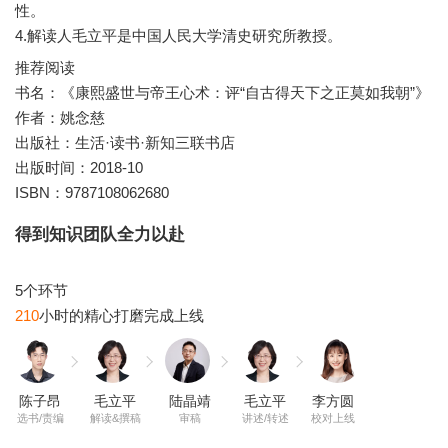
性。
4.解读人毛立平是中国人民大学清史研究所教授。
推荐阅读
书名：《康熙盛世与帝王心术：评“自古得天下之正莫如我朝”》
作者：姚念慈
出版社：生活·读书·新知三联书店
出版时间：2018-10
ISBN：9787108062680
得到知识团队全力以赴
210
陈子昂
毛立平
陆晶靖
毛立平
李方圆
选书/责编
解读&撰稿
审稿
讲述/转述
校对上线