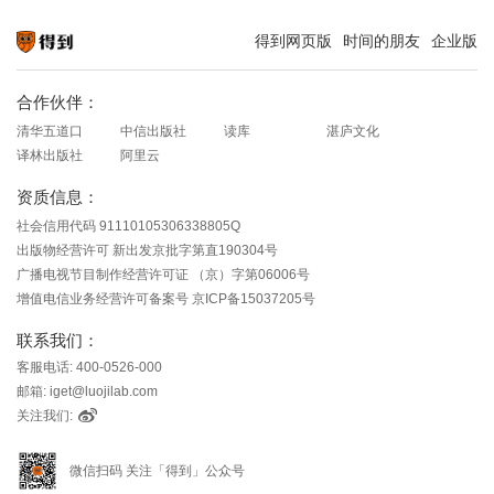
得到网页版
时间的朋友
企业版
知识就在得到
合作伙伴：
清华五道口
中信出版社
读库
湛庐文化
译林出版社
阿里云
资质信息：
社会信用代码 91110105306338805Q
出版物经营许可 新出发京批字第直190304号
广播电视节目制作经营许可证 （京）字第06006号
增值电信业务经营许可备案号 京ICP备15037205号
联系我们：
客服电话: 400-0526-000
邮箱: iget@luojilab.com
关注我们:
微信扫码 关注「得到」公众号