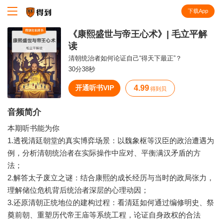
下载App
知识就在得到
《康熙盛世与帝王心术》| 毛立平解
读
清朝统治者如何论证自己“得天下最正”？
30分38秒
开通听书VIP
4.99
得到贝
音频简介
本期听书能为你
1.透视清廷朝堂的真实博弈场景：以魏象枢等汉臣的政治遭遇为
例，分析清朝统治者在实际操作中应对、平衡满汉矛盾的方
法；
2.解答太子废立之谜：结合康熙的成长经历与当时的政局张力，
理解储位危机背后统治者深层的心理动因；
3.还原清朝正统地位的建构过程：看清廷如何通过编修明史、祭
奠前朝、重塑历代帝王庙等系统工程，论证自身政权的合法