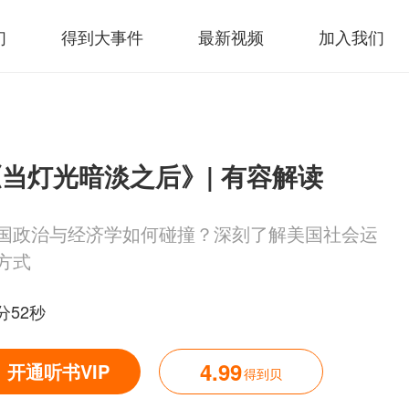
们
得到大事件
最新视频
加入我们
当灯光暗淡之后》| 有容解读
国政治与经济学如何碰撞？深刻了解美国社会运
方式
分52秒
4.99
开通听书VIP
得到贝