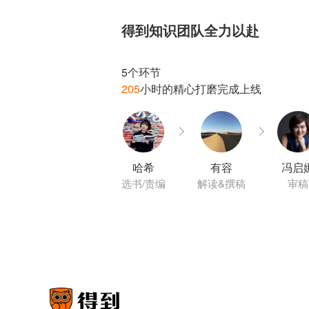
得到知识团队全力以赴
205
哈希
有容
冯启
选书/责编
解读&撰稿
审稿