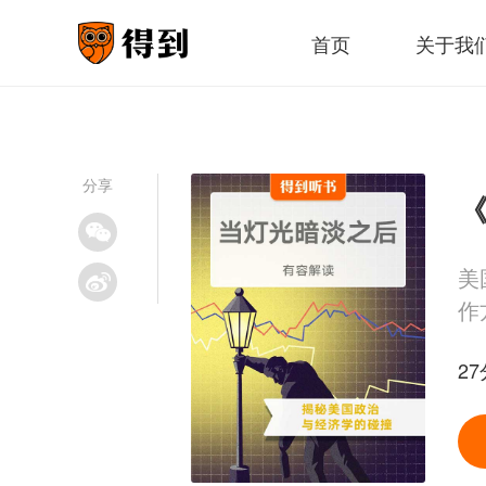
首页
关于我
分享
《
美
作
27