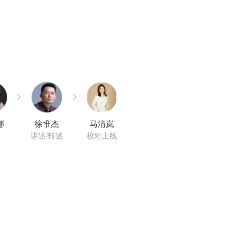
娜
徐惟杰
马清岚
讲述/转述
校对上线