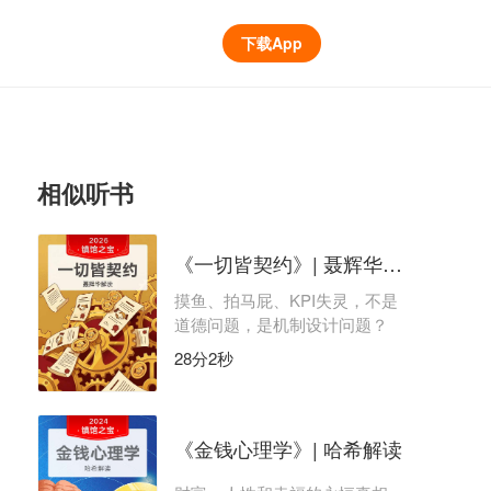
下载App
相似听书
《一切皆契约》| 聂辉华解读
摸鱼、拍马屁、KPI失灵，不是
道德问题，是机制设计问题？
28分2秒
《金钱心理学》| 哈希解读