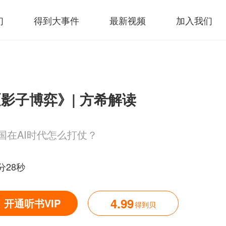
们
得到大事件
最新视频
加入我们
影子博弈》| 方希解读
国在AI时代怎么打仗？
分28秒
4.99
开通听书VIP
得到贝