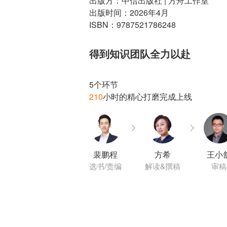
出版方：中信出版社 | 方舟工作室
出版时间：2026年4月
ISBN：9787521786248
得到知识团队全力以赴
210
裴鹏程
方希
王小
选书/责编
解读&撰稿
审稿