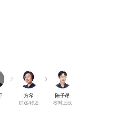
舒
方希
陈子昂
讲述/转述
校对上线