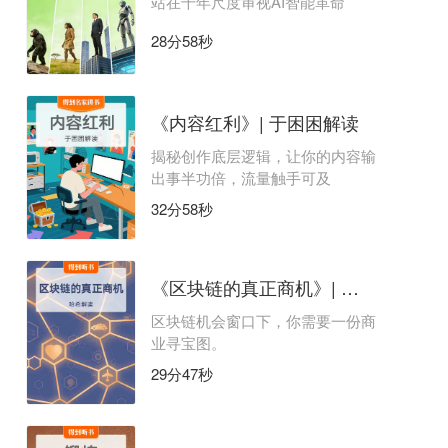
站在千年尺度审视AI智能革命
28分58秒
《内容红利》| 于困困解读
揭秘创作底层逻辑，让你的内容输
出事半功倍，流量触手可及
32分58秒
《区块链的真正商机》| 哈希解读
区块链机会窗口下，你需要一份商
业寻宝图。
29分47秒