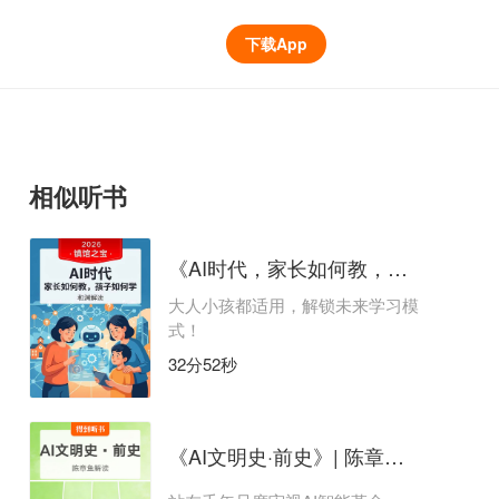
下载App
相似听书
《AI时代，家长如何教，孩子如何学》| 和渊解读
大人小孩都适用，解锁未来学习模
式！
32分52秒
《AI文明史·前史》| 陈章鱼解读