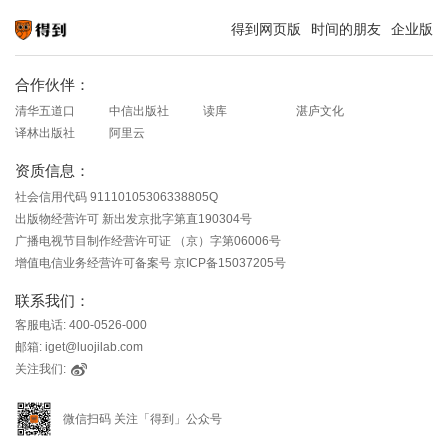
得到网页版
时间的朋友
企业版
知识就在得到
合作伙伴：
清华五道口
中信出版社
读库
湛庐文化
译林出版社
阿里云
资质信息：
社会信用代码 91110105306338805Q
出版物经营许可 新出发京批字第直190304号
广播电视节目制作经营许可证 （京）字第06006号
增值电信业务经营许可备案号 京ICP备15037205号
联系我们：
客服电话: 400-0526-000
邮箱: iget@luojilab.com
关注我们:
微信扫码 关注「得到」公众号