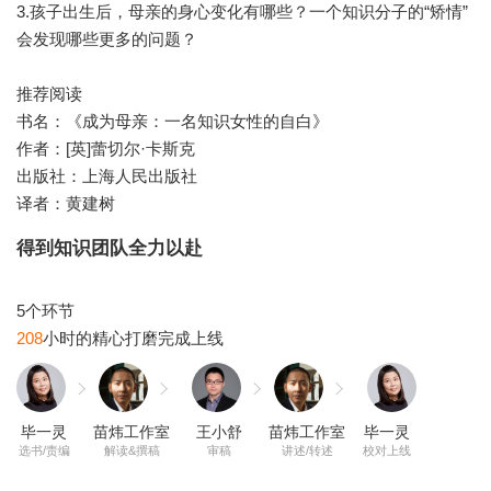
3.孩子出生后，母亲的身心变化有哪些？一个知识分子的“矫情”
会发现哪些更多的问题？
推荐阅读
书名：《成为母亲：一名知识女性的自白》
作者：[英]蕾切尔·卡斯克
出版社：上海人民出版社
译者：黄建树
得到知识团队全力以赴
208
毕一灵
苗炜工作室
王小舒
苗炜工作室
毕一灵
选书/责编
解读&撰稿
审稿
讲述/转述
校对上线