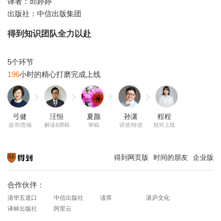
译者：邱婷婷
得到知识团队全力以赴
196
弓健
汪恒
夏颜
孙潇
程程
选书/责编
解读&撰稿
审稿
讲述/转述
校对上线
得到网页版
时间的朋友
企业版
知识就在得到
合作伙伴：
清华五道口
中信出版社
读库
湛庐文化
译林出版社
阿里云