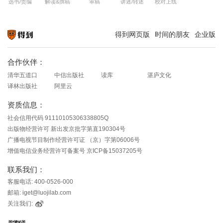
选书/责编
解读&撰稿
审稿
讲述/转述
校对上线
得到网页版
时间的朋友
企业版
知识就在得到
合作伙伴：
清华五道口
中信出版社
读库
湛庐文化
译林出版社
阿里云
资质信息：
社会信用代码 91110105306338805Q
出版物经营许可 新出发京批字第直190304号
广播电视节目制作经营许可证 （京）字第06006号
增值电信业务经营许可备案号 京ICP备15037205号
联系我们：
客服电话: 400-0526-000
邮箱: iget@luojilab.com
关注我们: