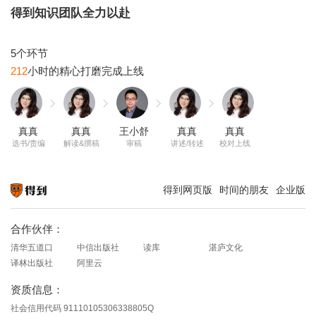
得到知识团队全力以赴
212
真真
真真
王小舒
真真
真真
选书/责编
解读&撰稿
审稿
讲述/转述
校对上线
得到网页版
时间的朋友
企业版
知识就在得到
合作伙伴：
清华五道口
中信出版社
读库
湛庐文化
译林出版社
阿里云
资质信息：
社会信用代码 91110105306338805Q