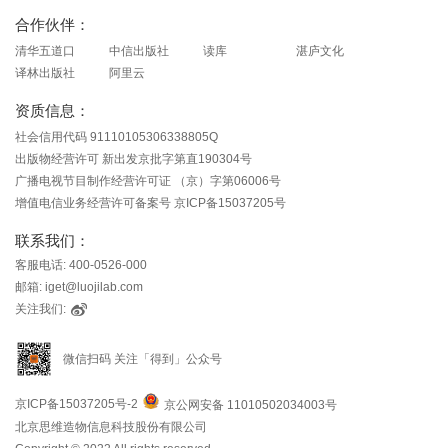
合作伙伴：
清华五道口
中信出版社
读库
湛庐文化
译林出版社
阿里云
资质信息：
社会信用代码 91110105306338805Q
出版物经营许可 新出发京批字第直190304号
广播电视节目制作经营许可证 （京）字第06006号
增值电信业务经营许可备案号 京ICP备15037205号
联系我们：
客服电话: 400-0526-000
邮箱: iget@luojilab.com
关注我们:
微信扫码 关注「得到」公众号
京ICP备15037205号-2
京公网安备 11010502034003号
北京思维造物信息科技股份有限公司