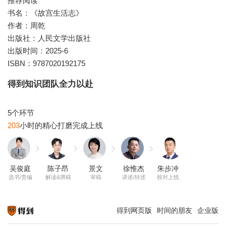
推荐阅读
书名：《故宫生活志》
作者：周乾
出版社：人民文学出版社
出版时间：2025-6
ISBN：9787020192175
得到知识团队全力以赴
203
吴俊庭
陈子昂
景文
徐惟杰
朱步冲
选书/责编
解读&撰稿
审稿
讲述/转述
校对上线
得到网页版
时间的朋友
企业版
知识就在得到