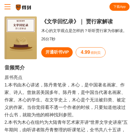
下载App
知识就在得到
《文学回忆录》｜ 贾行家解读
木心的文学观点是怎样的？听听贾行家为你解读。
26分7秒
开通听书VIP
4.99
得到贝
音频简介
原书亮点
1.本书由木心讲述，陈丹青笔录，木心，是中国著名画家、作
家、诗人。曾旅居美国多年。陈丹青，是中国当代著名画家、
作家。木心的学生。在文学史上，木心是个无法被归类、被定
义的作家。当你觉得看不透一个作者的时候，只要知道他读过
什么书，就能为他的精神找到参照。
2.本书为木心在纽约为大陆青年艺术家开讲“世界文学史讲座”五
年期间，由听讲者陈丹青整理的听课笔记，全书共八十五讲，