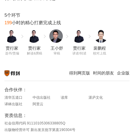
199
贾行家
贾行家
王小舒
贾行家
裴鹏程
选书/责编
解读&撰稿
审稿
讲述/转述
校对上线
得到网页版
时间的朋友
企业版
知识就在得到
合作伙伴：
清华五道口
中信出版社
读库
湛庐文化
译林出版社
阿里云
资质信息：
社会信用代码 91110105306338805Q
出版物经营许可 新出发京批字第直190304号