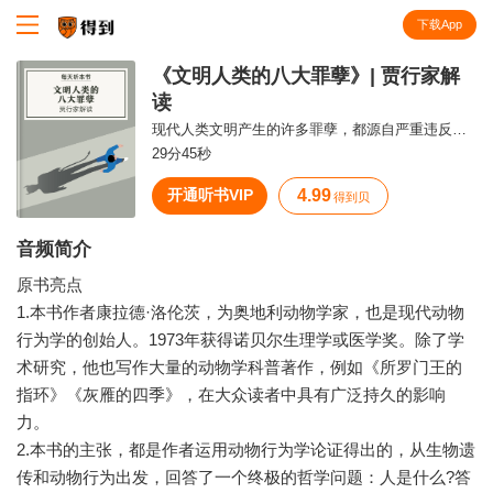
下载App
知识就在得到
《文明人类的八大罪孽》| 贾行家解
读
现代人类文明产生的许多罪孽，都源自严重违反自然规律、偏离了人的本性
29分45秒
开通听书VIP
4.99
得到贝
音频简介
原书亮点
1.本书作者康拉德·洛伦茨，为奥地利动物学家，也是现代动物
行为学的创始人。1973年获得诺贝尔生理学或医学奖。除了学
术研究，他也写作大量的动物学科普著作，例如《所罗门王的
指环》《灰雁的四季》，在大众读者中具有广泛持久的影响
力。
2.本书的主张，都是作者运用动物行为学论证得出的，从生物遗
传和动物行为出发，回答了一个终极的哲学问题：人是什么?答