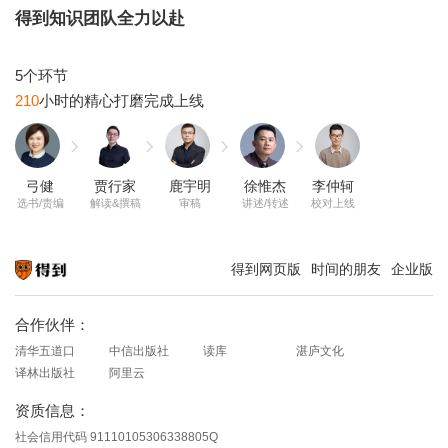
得到知识团队全力以赴
210
弓健
贾行家
鹿宇明
徐惟杰
李仲轲
选书/责编
解读&撰稿
审稿
讲述/转述
校对上线
得到网页版
时间的朋友
企业版
知识就在得到
合作伙伴：
清华五道口
中信出版社
读库
湛庐文化
译林出版社
阿里云
资质信息：
社会信用代码 91110105306338805Q