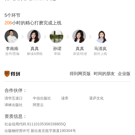
208
李南南
真真
孙珺
真真
马清岚
选书/责编
解读&撰稿
审稿
讲述/转述
校对上线
得到网页版
时间的朋友
企业版
知识就在得到
合作伙伴：
清华五道口
中信出版社
读库
湛庐文化
译林出版社
阿里云
资质信息：
社会信用代码 91110105306338805Q
出版物经营许可 新出发京批字第直190304号