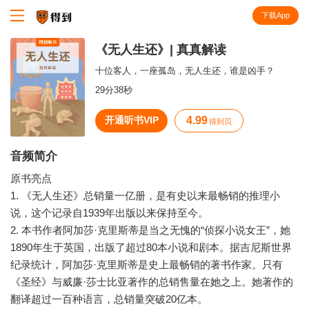
下载App
知识就在得到
《无人生还》| 真真解读
十位客人，一座孤岛，无人生还，谁是凶手？
29分38秒
开通听书VIP
4.99
得到贝
音频简介
原书亮点
1. 《无人生还》总销量一亿册，是有史以来最畅销的推理小
说，这个记录自1939年出版以来保持至今。
2. 本书作者阿加莎·克里斯蒂是当之无愧的“侦探小说女王”，她
1890年生于英国，出版了超过80本小说和剧本。据吉尼斯世界
纪录统计，阿加莎·克里斯蒂是史上最畅销的著书作家。只有
《圣经》与威廉·莎士比亚著作的总销售量在她之上。她著作的
翻译超过一百种语言，总销量突破20亿本。